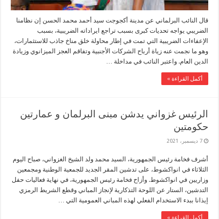
قال النائب البرلماني عن مدينة أكجوجت سيد أحمد محمد الحسن إن نظامنا
الضريبي يواجه تحديات كبرى بسبب تراجع ايراداته الضريبية، بسبب
الإعفاءات الضريبية التي تمت في إطار محاولة خلق مناخ جاذب للاستثمارات،
وهو ما نجمت عنه زياة أرباح الشركات الأجنبية وتفاقم العجز الميزانوي وزيادة
الدين العام. واعتبر النائب في مداخلة …
أكمل القراءة »
الرئيس غزواني يدشن مبنى البرلمان و عمارتين
حكومتين
7 ديسمبر، 2021
أشرف فخامة رئيس الجمهورية، السيد محمد ولد الشيخ الغزواني، صباح اليوم
الثلاثاء في انواكشوط، على تدشين المقر الجديد للجمعية الوطنية ومجمعين
وزاريين في انواكشوط. وأزاح فخامة رئيس الجمهورية، في نهاية فعاليات حفل
التدشين، الستار عن اللوحة التذكارية لإنجاز المباني وقطع الشريط الرمزي
إيذانا ببدء الاستخدام الفعلي لهذه المباني العمومية التي …
أكمل القراءة »