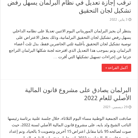
ترقب إجازة تعديل في نظام البرلمان يسهل رفض
تشكيل لجان التحقيق
3 يناير، 2022
ينتظر أن يجيز البرلمان الموريتاني اليوم الاثنين تعديلا على نظامه الداخلي
يسهل رفض تشكيل لجان التحقيق البرلمانية، وذلك بجعل الاعتراض على
توصية تشكيل لجان التحقيق بأغلبية ثلثي الحاضرين فقط، بدل ثلث أعضاء
البرلمان. وتم بموجب هذا التعديل الذي اقترحته لجنة شكلها البرلمان التراجع
جزئيا عن إجراءات تسهيل تشكيلها التي أقرت …
أكمل القراءة »
البرلمان يصادق على مشروع قانون المالية
الأصلي للعام 2022
29 ديسمبر، 2021
صادقت الجمعية الوطنية مساء اليوم الثلاثاء، خلال جلسة علنية برئاسة رئيسها
النائب الشيخ ولد بايه، على مشروع قانون المالية الأصلي لسنة 2022، حيث
صوت لصالحه 95 نائبا مقابل اعتراض 15 آخرين وتصويت 5 بالحياد. وتم إعداد
مشروع قانون المالية لسنة 2022، انسجاما مع تغيرات الظرف الدولي و