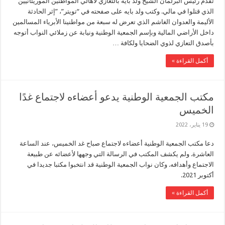
تقدم رئيس البرلمان الشيخ ولد بايه بالتعازي لأهالي المواطنين الموريتانيين
الذي قتلوا في مالي. وكتب ولد بايه على صفحته في “تويتر”، ”إثر الحادثة
الأليمة والعدوان الغاشم الذي تعرض له سبعة من مواطنينا الأبرياء المسالمين
داخل الأراضي المالية وبإسم الجمعية الوطنية ونيابة عن زملائي النواب أتوجه
بأصدق التعازي لذوي الضحايا ولكافة …
أكمل القراءة »
مكتب الجمعية الوطنية يدعو أعضاءه لاجتماع غدًا
الخميس
19 يناير، 2022
دعا مكتب الجمعية الوطنية أعضاءه لاجتماع صباح غد الخميس، عند الساعة
العاشرة. ولم يكشف المكتب في الرسالة التي وجهها لأعضائه عن طبيعة
الاجتماع وأهدافه. وكان نواب الجمعية الوطنية قد انتخبوا مكتبا جديدا في
أكتوبر 2021.
أكمل القراءة »