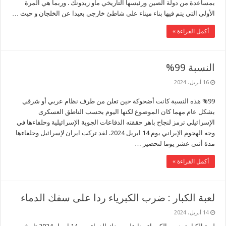
بمساعدة من دولة الصين ورئيسها التاريخي ماو زيدونك . وربما هي المرة
الأولى التي يتم فيها بناء ميناء على شاطئ خارجي بعيدا عن الخلجان و حيث …
أكمل القراءة »
النسبة 99%
16 أبريل، 2024
%99 هذه النسبة كانت أضحوكة حين تعلن من طرف نظام عربي أو شرقي
بشكل عام مهما كان الموضوع لكنها اليوم بحسب الناطق العسكرى
الإسرائيلي ترمز لنجاح باهر حققته الدفاعات الجوية الإسرائيلية وحلفاءها في
وجه الهجوم الإيراني يوم 14 ابريل 2024. لقد تركت ايران لإسرائيل وحلفاءها
مدة أثنى عشر يوما لتحضير …
أكمل القراءة »
لعبة الكبار : ضرب الكبرياء ردا على سفك الدماء
14 أبريل، 2024