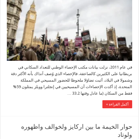
في عام 2011، نزلت بيانات مكتب الإحصاء الوطني للتعداد السكاني في
بريطانيا على الكثيرين كالصاعقة، فالإحصاء الذي وُصف آنذاك بأنه الأكثر دقة
وشمولا في البلاد، أثبت تضاؤلا ملحوظا للحضور المسيحي في المملكة
المتحدة، إذ أكدت الإحصاءات أن المسيحيين في إنجلترا وويلز يمثلون 59%
فقط من السكان (ما عادل وقتها 33.2 …
أكمل القراءة »
حوار الخيمة ما بين اركايز ولخوالف واظهوره
ولوتاد