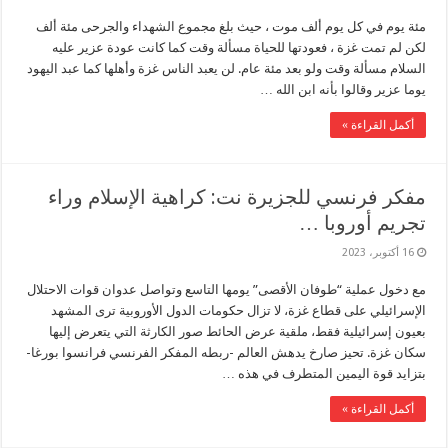
مئة يوم في كل يوم ألف موت ، حيث بلغ مجموع الشهداء والجرحى مئة ألف
لكن لم تمت غزة ، فعودتها للحياة مسألة وقت كما كانت عودة عزير عليه
السلام مسألة وقت ولو بعد مئة عام. لن يعبد الناس غزة وأهلها كما عبد اليهود
يوما عزير وقالوا بأنه ابن الله …
أكمل القراءة »
مفكر فرنسي للجزيرة نت: كراهية الإسلام وراء
تجريم أوروبا …
16 أكتوبر، 2023
مع دخول عملية “طوفان الأقصى” يومها التاسع وتواصل عدوان قوات الاحتلال
الإسرائيلي على قطاع غزة، لا تزال حكومات الدول الأوروبية ترى المشهد
بعيون إسرائيلية فقط، ملقية عرض الحائط صور الكارثة التي يتعرض إليها
سكان غزة. تحيز صارخ يدهش العالم -ربطه المفكر الفرنسي فرانسوا بورغا-
بتزايد قوة اليمين المتطرف في هذه …
أكمل القراءة »