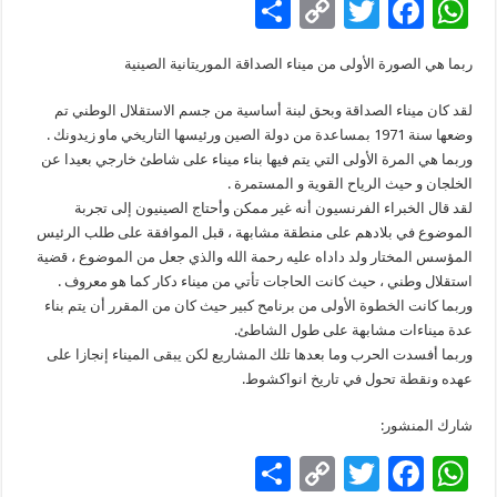
S
C
T
F
W
h
o
wi
ac
h
ربما هي الصورة الأولى من ميناء الصداقة الموريتانية الصينية
ar
p
tt
e
at
e
y
er
b
sA
لقد كان ميناء الصداقة وبحق لبنة أساسية من جسم الاستقلال الوطني تم
وضعها سنة 1971 بمساعدة من دولة الصين ورئيسها التاريخي ماو زيدونك .
Li
o
p
وربما هي المرة الأولى التي يتم فيها بناء ميناء على شاطئ خارجي بعيدا عن
n
o
p
الخلجان و حيث الرياح القوية و المستمرة .
لقد قال الخبراء الفرنسيون أنه غير ممكن وأحتاج الصينيون إلى تجربة
k
k
الموضوع في بلادهم على منطقة مشابهة ، قبل الموافقة على طلب الرئيس
المؤسس المختار ولد داداه عليه رحمة الله والذي جعل من الموضوع ، قضية
استقلال وطني ، حيث كانت الحاجات تأتي من ميناء دكار كما هو معروف .
وربما كانت الخطوة الأولى من برنامح كبير حيث كان من المقرر أن يتم بناء
عدة ميناءات مشابهة على طول الشاطئ.
وربما أفسدت الحرب وما بعدها تلك المشاريع لكن يبقى الميناء إنجازا على
عهده ونقطة تحول في تاريخ انواكشوط.
شارك المنشور:
S
C
T
F
W