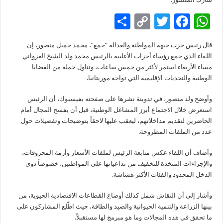
S
C
T
F
W
h
o
wi
ac
h
قال رئيس حزب جبهة المواطنة والعدالة “جمع”، محمد جميل منصور، إن
ar
p
tt
e
at
اللقاء الذي جمع رؤساء أحزاب الأغلبية بالرئيس محمد ولد الشيخ الغزواني
e
y
er
b
sA
مساء الأربعاء استمر لأكثر من خمس ساعات، وتناول جملة من القضايا
الوطنية والتحديات الإقليمية التي تواجه موريتانيا.
Li
o
p
n
o
p
وأوضح ولد منصور، في تدوينة نشرها على صفحته بفيسبوك، أن الرئيس
استعرض خلال الاجتماع أبرز المشاغل الوطنية، قبل أن يفسح المجال أمام
k
k
الحاضرين لتقديم مداخلاتهم، ليعقب عليها لاحقاً بتوضيحات وتفصيلات حول
عدد من الملفات المطروحة.
وأضاف أن اللقاء عكس متابعة الرئيس لملفات الأسعار وأزمة المحروقات،
والإجراءات المتخذة للتخفيف من تداعياتها على المواطنين، خصوصاً ذوي
الدخل المحدود والفئات الأكثر هشاشة.
وأشار إلى أن النقاش شمل كذلك أوضاع القطاعات الاقتصادية الحيوية، من
بينها الزراعة والتنمية الحيوانية والصيد والطاقة، حيث اطّلع المشاركون على
ما تحقق في هذه المجالات وما هو مبرمج لها مستقبلاً.