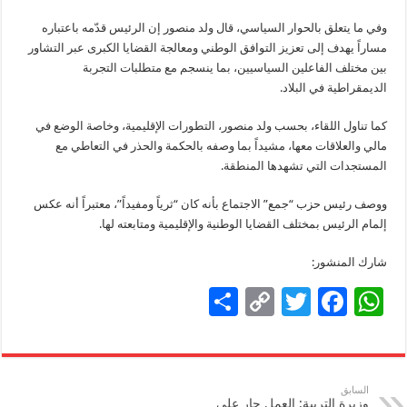
وفي ما يتعلق بالحوار السياسي، قال ولد منصور إن الرئيس قدّمه باعتباره
مساراً يهدف إلى تعزيز التوافق الوطني ومعالجة القضايا الكبرى عبر التشاور
بين مختلف الفاعلين السياسيين، بما ينسجم مع متطلبات التجربة
الديمقراطية في البلاد.
كما تناول اللقاء، بحسب ولد منصور، التطورات الإقليمية، وخاصة الوضع في
مالي والعلاقات معها، مشيداً بما وصفه بالحكمة والحذر في التعاطي مع
المستجدات التي تشهدها المنطقة.
ووصف رئيس حزب “جمع” الاجتماع بأنه كان “ثرياً ومفيداً”، معتبراً أنه عكس
إلمام الرئيس بمختلف القضايا الوطنية والإقليمية ومتابعته لها.
شارك المنشور:
S
C
T
F
W
h
o
wi
ac
h
ar
p
tt
e
at
e
y
er
b
sA
السابق
وزيرة التربية: العمل جارٍ على