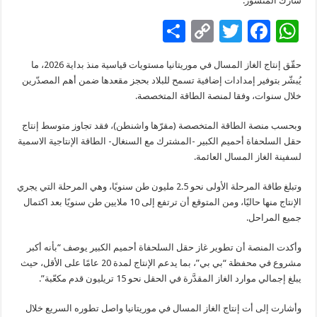
شارك المنشور:
S
C
T
F
W
h
o
wi
ac
h
حقّق إنتاج الغاز المسال في موريتانيا مستويات قياسية منذ بداية 2026، ما
ar
p
tt
e
at
يُبشّر بتوفير إمدادات إضافية تسمح للبلاد بحجز مقعدها ضمن أهم المصدّرين
e
y
er
b
sA
خلال سنوات، وفقا لمنصة الطاقة المتخصصة.
Li
o
p
وبحسب منصة الطاقة المتخصصة (مقرّها واشنطن)، فقد تجاوز متوسط إنتاج
n
o
p
حقل السلحفاة أحميم الكبير -المشترك مع السنغال- الطاقة الإنتاجية الاسمية
لسفينة الغاز المسال العائمة.
k
k
وتبلغ طاقة المرحلة الأولى نحو 2.5 مليون طن سنويًا، وهي المرحلة التي يجري
الإنتاج منها حاليًا، ومن المتوقع أن ترتفع إلى 10 ملايين طن سنويًا بعد اكتمال
جميع المراحل.
وأكدت المنصة أن تطوير غاز حقل السلحفاة أحميم الكبير يوصف “بأنه أكبر
مشروع في محفظة “بي بي”، بما يدعم الإنتاج لمدة 20 عامًا على الأقل، حيث
يبلغ إجمالي موارد الغاز المقدَّرة في الحقل نحو 15 تريليون قدم مكعّبة”.
وأشارت إلى أت إنتاج الغاز المسال في موريتانيا واصل تطوره السريع خلال