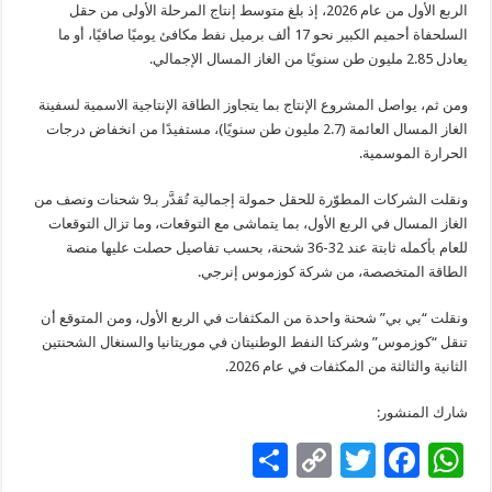
الربع الأول من عام 2026، إذ بلغ متوسط إنتاج المرحلة الأولى من حقل
السلحفاة أحميم الكبير نحو 17 ألف برميل نفط مكافئ يوميًا صافيًا، أو ما
يعادل 2.85 مليون طن سنويًا من الغاز المسال الإجمالي.
ومن ثم، يواصل المشروع الإنتاج بما يتجاوز الطاقة الإنتاجية الاسمية لسفينة
الغاز المسال العائمة (2.7 مليون طن سنويًا)، مستفيدًا من انخفاض درجات
الحرارة الموسمية.
ونقلت الشركات المطوّرة للحقل حمولة إجمالية تُقدَّر بـ9 شحنات ونصف من
الغاز المسال في الربع الأول، بما يتماشى مع التوقعات، وما تزال التوقعات
للعام بأكمله ثابتة عند 32-36 شحنة، بحسب تفاصيل حصلت عليها منصة
الطاقة المتخصصة، من شركة كوزموس إنرجي.
ونقلت “بي بي” شحنة واحدة من المكثفات في الربع الأول، ومن المتوقع أن
تنقل “كوزموس” وشركتا النفط الوطنيتان في موريتانيا والسنغال الشحنتين
الثانية والثالثة من المكثفات في عام 2026.
شارك المنشور:
S
C
T
F
W