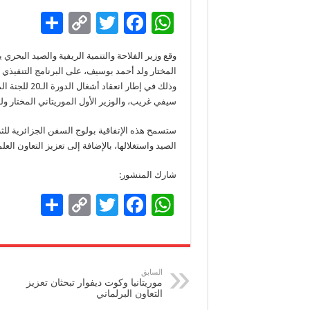
S
C
T
F
W
h
o
wi
ac
h
وقع وزير الفلاحة والتنمية الريفية والصيد البحري ي
ar
p
tt
e
at
المختار ولد أحمد بوسيف، على البرنامج التنفيذي ل
e
y
er
b
sA
وذلك في إطار 
سيفي غريب، والوزير الأول الموريتاني المختار ولد
Li
o
p
n
o
p
ستسمح هذه الإتفاقية بولوج السفن الجزائرية لل
الصيد واستغلالها، بالإضافة إلى تعزيز التعاون الع
k
k
شارك المنشور:
S
C
T
F
W
h
o
wi
ac
h
ar
p
tt
e
at
e
y
er
b
sA
السابق
موريتانيا وكوت ديفوار تبحثان تعزيز
Li
o
p
التعاون البرلماني