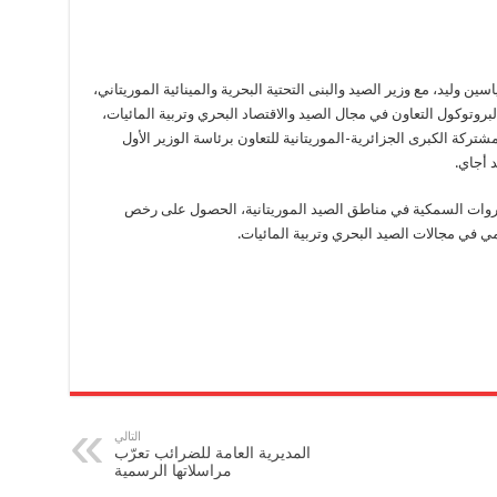
اسين وليد، مع وزير الصيد والبنى التحتية البحرية والمينائية الموريتاني،
بروتوكول التعاون في مجال الصيد والاقتصاد البحري وتربية المائيات،
انعقاد أشغال الدورة الـ20 للجنة المشتركة الكبرى الجزائرية-الموريتانية للتعاون برئاسة الوزير الأول
 أجاي.
ثروات السمكية في مناطق الصيد الموريتانية، الحصول على رخص
لمي في مجالات الصيد البحري وتربية المائيات.
التالي
المديرية العامة للضرائب تعرّب
مراسلاتها الرسمية