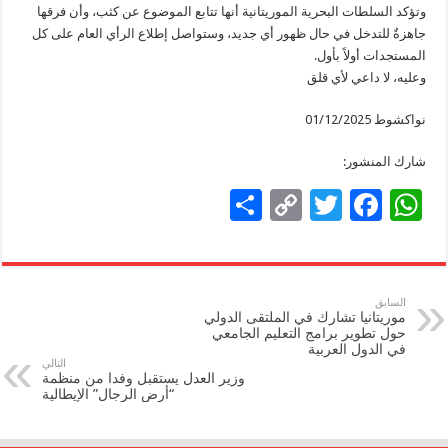
وتؤكد السلطات البحرية الموريتانية أنها تتابع الموضوع عن كثب، وأن فرقها
جاهزةٌ للتدخل في حال ظهور أي جديد، وستواصل إطلاع الرأي العام على كل
المستجدات أولاً بأول.
وعليه، لا داعي لأي قلق
نواكشوط 01/12/2025
شارك المنشور:
S
C
T
F
W
h
o
wi
ac
h
ar
p
tt
e
at
e
y
er
b
sA
السابق
موريتانيا تشارك في الملتقى الدولي
Li
o
p
حول تطوير برامج التعليم الجامعي
في الدول العربية
n
o
p
التالي
وزير العدل يستقبل وفدا من منظمة
k
k
“أرض الرجال” الإيطالية