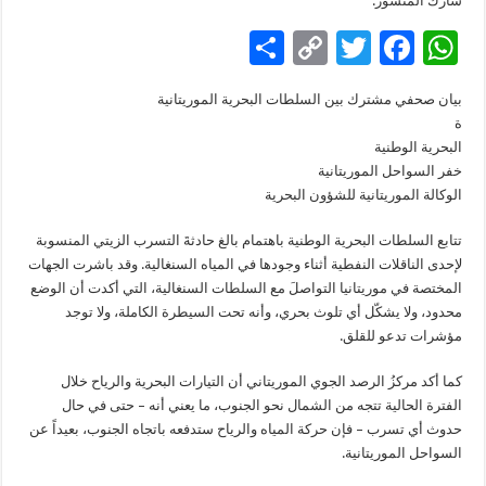
شارك المنشور:
S
C
T
F
W
h
o
wi
ac
h
بيان صحفي مشترك بين السلطات البحرية الموريتانية
ar
p
tt
e
at
ة
e
y
er
b
sA
البحرية الوطنية
خفر السواحل الموريتانية
Li
o
p
الوكالة الموريتانية للشؤون البحرية
n
o
p
تتابع السلطات البحرية الوطنية باهتمام بالغ حادثةَ التسرب الزيتي المنسوبة
k
k
لإحدى الناقلات النفطية أثناء وجودها في المياه السنغالية. وقد باشرت الجهات
المختصة في موريتانيا التواصلَ مع السلطات السنغالية، التي أكدت أن الوضع
محدود، ولا يشكّل أي تلوث بحري، وأنه تحت السيطرة الكاملة، ولا توجد
مؤشرات تدعو للقلق.
كما أكد مركزُ الرصد الجوي الموريتاني أن التيارات البحرية والرياح خلال
الفترة الحالية تتجه من الشمال نحو الجنوب، ما يعني أنه – حتى في حال
حدوث أي تسرب – فإن حركة المياه والرياح ستدفعه باتجاه الجنوب، بعيداً عن
السواحل الموريتانية.