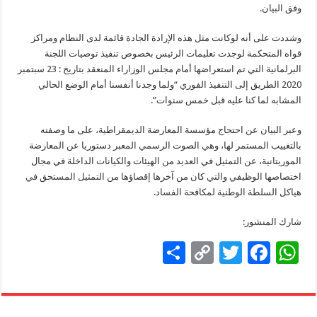
وفق البيان.
وشددت على أنه لوكانت مثل هذه الإرادة الجادة قائمة لدى النظام ومراكز
قواه المتحكمة لوجدت تعليمات الرئيس بخصوص تنفيذ توصيات اللجنة
البرلمانية التي تم استعراضها أمام مجلس الوزاراء المنعقد بتاريخ : 23 سبتمبر
2020 الطريق إلى التنفيذ الفوري “ولما وجدنا أنفسنا أمام الوضع الحالي
المشابه لما كنا عليه قبل خمس سنوات”.
وعبر البيان عن احتجاج مؤسسة المعارضة الديمقراطية، على ما وصفته
بالتغييب المستمر لها، وهي الصوت الرسمي المعبر دستوريا عن المعارضة
الموريتانية، عن التمثيل في العديد من الهيئات والكيانات الداخلة في مجال
اختصاصها الوظيفي والتي كان من آخرها إقصاؤها من التمثيل المستحق في
هياكل السلطة الوطنية لمكافحة الفساد.
شارك المنشور:
S
C
T
F
W
h
o
wi
ac
h
ar
p
tt
e
at