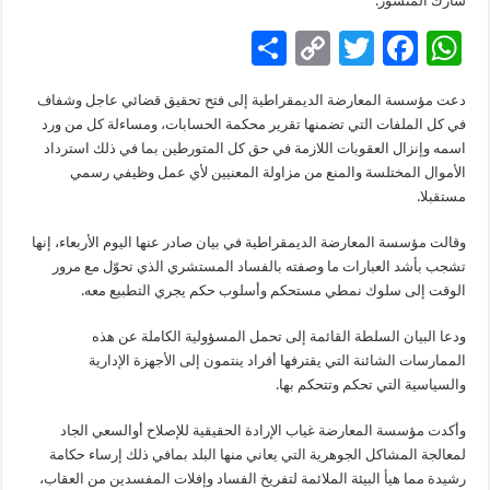
شارك المنشور:
S
C
T
F
W
h
o
wi
ac
h
دعت مؤسسة المعارضة الديمقراطية إلى فتح تحقيق قضائي عاجل وشفاف
ar
p
tt
e
at
في كل الملفات التي تضمنها تقرير محكمة الحسابات، ومساءلة كل من ورد
e
y
er
b
sA
اسمه وإنزال العقوبات اللازمة في حق كل المتورطين بما في ذلك استرداد
الأموال المختلسة والمنع من مزاولة المعنيين لأي عمل وظيفي رسمي
Li
o
p
مستقبلا.
n
o
p
وقالت مؤسسة المعارضة الديمقراطية في بيان صادر عنها اليوم الأربعاء، إنها
k
k
تشجب بأشد العبارات ما وصفته بالفساد المستشري الذي تحوّل مع مرور
الوقت إلى سلوك نمطي مستحكم وأسلوب حكم يجري التطبيع معه.
ودعا البيان السلطة القائمة إلى تحمل المسؤولية الكاملة عن هذه
الممارسات الشائنة التي يقترفها أفراد ينتمون إلى الأجهزة الإدارية
والسياسية التي تحكم وتتحكم بها.
وأكدت مؤسسة المعارضة غياب الإرادة الحقيقية للإصلاح أوالسعي الجاد
لمعالجة المشاكل الجوهرية التي يعاني منها البلد بمافي ذلك إرساء حكامة
رشيدة مما هيأ البيئة الملائمة لتفريخ الفساد وإفلات المفسدين من العقاب،