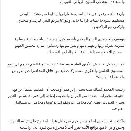
واستعادة الثقة في المنهج الرباني القويم”.
وأردف أنهم رفعوا في هذا المخيم شعارا ربانيا نابعا من مشكاة الوحي
مستلهما نموذجا نسائيا قرآنيا خالدا وهو “يا مريم اقنتي لبربك واسجدي
واركعي مع الراكعين”.
ووصف ولد سيدي الحاج المخيم بأنه سيكون مدرسة لبناء شخصية مسلمة
ملتزمة تعرف ربها وتفهم دينها وتعتز بهويتها وسيكون منارة لتعميق الفهم
الصحيح للإسلام بعيدا عن الإفراط والغلو والتفريط.
كما سيشكل – يضيف الأمين العام – معرضا علميا وتربويا للقيم يسهم في رفع
المستوى العلمي والفكري للمشاركات فيه من خلال المحاضرات والدروس
والأنشطة الهادفة”.
رئيسة المخيم فضالة بنت سيدي إبراهيم أوضحت أن المخيم يشمل برامج
متنوعة، وفقرات متعددة من القرآن والحديث إضافة إلى فقرة ثابتة من التدبر
وشرح الحديث، فضلا عن محاضرات وفقرات توعوية ومحاضرات مسائية
مفتوحة.
وأكدت بنت سيدي إبراهيم حرصهم من خلال هذا “البرنامج على تربية النفوس
وخلق وعي ناضج بواقع الأمة يفرز أجيالا متحررة من قيود الذل والتبعية