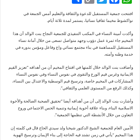
h
o
wi
ac
h
افتتحت جمعية المستقبل للدعوة والثقافة والتعليم أمس الجمعة في
ar
p
tt
e
at
نواكشوط مخيما ثقافيا نسائيا، يستمر لمدة ثلاثة أيام.
e
y
er
b
sA
وأكدت أمينة النساء في المكتب التنفيذي للجمعية النجاح بنت الوالد أن هذا
Li
o
p
المخيم جاء ثمرة عمل دؤوب وجهد متواصل تسعى من خلال أمانة نساء
n
o
p
المستقبل للمساهمة في بناء مجتمع نسائي واع وفاعل ومؤمن بدوره في
خدمة وطنه وأمته.
k
k
وأضافت بنت الوالد خلال كلمتها في افتتاح المخيم أن من أهدافه “تعزيز القيم
الايمانية وغرس قيم الورع والتقوى في نفوس النساء وفي نفوس النساء
المشاركات في المخيم خاصة، وترسيخ قيم الوسطية والاعتدال بين النساء،
وكذلك الرفع من المستوى العلمي والثقافي”.
وأشارت بنت الوالد إلى أن من أهدافه أيضا “تحقيق الصحبة الصالحة والأخوة
الاسلامية البناء، وبناء علاقة أخوية إيمانية وتنمية الحس الاجتماعي وروح
التعاون من خلال الأنشطة التي تنظمها الجمعية”.
الأمين العام للجمعية الشيخ الدكتور شيخنا ولد سيدي الحاج قال في كلمته إن
هذا المخيم “يأتي في زمن تشتد فيه الحاجة إلى بناء الإيمان وترسيخ الهوية