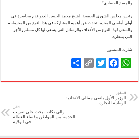
والمسخ الحضاري”.
رئيس مجلس الشورى للجمعية الشيخ محمد الحسن الددو قدم محاضرة في
أولى أماسي المخيم، تحدث عن أهمية المشاركة في هذا النوع من المخيمات،
والسعي لهذا النوع من الأهداف والرسائل التي يسعى لها كل مسلم والأجر
التي ينتظره.
شارك المنشور:
S
C
T
F
W
h
o
wi
ac
h
ar
p
tt
e
at
e
y
er
b
sA
السابق
الوزير الأول يلتقي ممثلي الاتحادية
Li
o
p
الوطنية للتجارة
التالي
n
o
p
والي تكانت يحث على تقريب
الخدمة من المواطن وقضاء العطلة
k
k
في الولاية