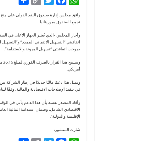
S
C
T
F
W
h
o
wi
ac
h
ar
p
tt
e
at
تجمع الصندوق بموريتانيا.
e
y
er
b
sA
وأجاز المجلس -الذي يُعتبر الجهاز الأعلى في ال
Li
o
p
اتفاقيتي “التسهيل الائتماني الممدد” و”التسهيل ال
n
o
p
بموجب اتفاقيتي “تسهيل المرونة والاستدامة”.
k
k
أمريكي.
ويمثل هذا دعمًا ماليًا جديدًا في إطار الشراكة بين 
في تنفيذ الإصلاحات الاقتصادية والمالية، وفقًا 
وأفاد المصدر نفسه بأن هذا الدعم يأتي في الوقت
الاقتصادي الشامل، وضمان استدامة المالية العامة
الإقليمية والدولية”.
شارك المنشور: