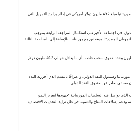
وافق مجلس إدارة صندوق النقد الدولي على منح موريتانيا مبلغ 49.2 مليون دولار أمريكي في إطار برامج التمويل التي
صندوق- في اجتماعه الأخيرعلى استكمال المراجعة الرابعة بموجب
تمويلي الممدد” الموقعتين مع موريتانيا، بالإضافة إلى المراجعة الثالثة
ويسمح هذا القرار بالصرف الفوري لمبلغ 36.16 مليون وحدة حقوق سحب خاصة، أي ما يعادل حوالي 49.2 مليون دولار
موريتانيا وصندوق النقد الدولي، واعترافًا بالتقدم الذي أحرزته البلاد
لبيان صحفي صادر عن صندوق النقد الدولي.
 الذي تواصل فيه السلطات الموريتانية “جهودها لتعزيز النمو
، ودعم إصلاحات المناخ والتنمية، في ظل تزايد التحديات الاقتصادية