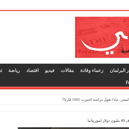
ر البرلمان
زعماء وقادة
مقالات
فيديو
اقتصاد
رياضة
ت
F
ماذا تقول دراسة اختبرت 1682 قارئا؟
تانيا