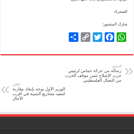
شارك المنشور:
S
C
T
F
W
h
o
wi
ac
h
ar
p
tt
e
at
e
y
er
b
sA
السابق
رسالة من حركة حماس لرئيس
Li
o
p
حزب الإصلاح تثمن موقف الحزب
من النضال الفلسطيني
n
o
p
التالي
الوزير الأول يوجه بإيجاد مقاربة
k
k
لتنفيذ مشاريع التنمية في أقرب
الآجال