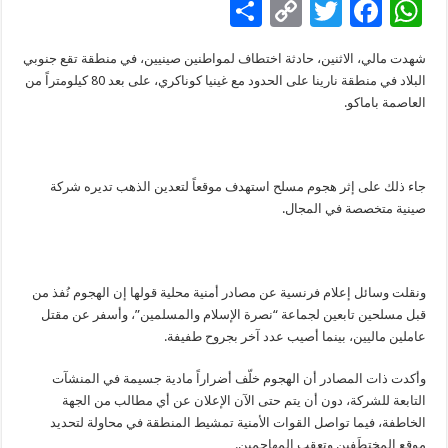
S
C
T
F
W
h
o
wi
ac
h
شهدت مالي، الاثنين، حادثة اختطاف لمواطنين صينيين، في منطقة تقع جنوبي
ar
p
tt
e
at
البلاد في منطقة نارينا على الحدود مع غينيا كوناكري، على بعد 80 كيلومتراً من
e
y
er
b
sA
العاصمة باماكو.
Li
o
p
n
o
p
جاء ذلك على إثر هجوم مسلح استهدف موقعاً لتعدين الذهب تديره شركة
k
k
صينية متخصصة في المجال.
ونقلت وسائل إعلام فرنسية عن مصادر أمنية محلية قولها إن الهجوم نُفذ من
قبل مسلحين تابعين لجماعة “نصرة الإسلام والمسلمين”، وأسفر عن مقتل
عاملين ماليين، بينما أصيب عدد آخر بجروح طفيفة.
‎وأكدت ذات المصادر أن الهجوم خلّف أضراراً مادية جسيمة في المنشآت
التابعة للشركة، دون أن يتم حتى الآن الإعلان عن أي مطالب من الجهة
الخاطفة، فيما تواصل القوات الأمنية تمشيط المنطقة في محاولة لتحديد
موقع المختطَفين وتعقب المهاجمين.