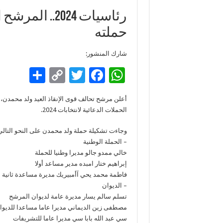
رئاسيات 2024.
حملته
شارك المنشور:
S
C
T
F
W
h
o
wi
ac
h
أعلن مرشح تحالف قوى الإنقاذ العيد ولد محمدن، 
ar
p
tt
e
at
الحملات الدعائية لانتخابات 2024.
e
y
er
b
sA
وجاءت تشكيلة حملة ولد محمدن على النحو التالي
Li
o
p
– الحملة الوطنية
n
o
p
خالي ممدو جالو مديرا وطنيا للحملة
إبراهيم ختار امبده مدير مساعد أولا
k
k
فاطمة محمد يحي آأمبيريك مديرة مساعدة ثانية
– الديوان
تسلم سالم يسار مديرة عامة لديوان المرشح
مصطفى زين الديماني مديرا عاما مساعدا للديوا
سي عبد الله بابا سي مديرا عاما للتشريفات