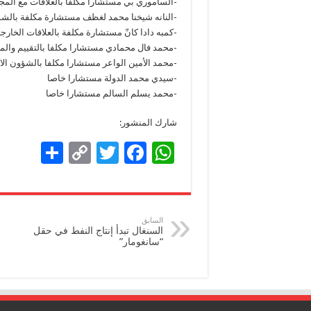
-الساموري بي مستشارا مكلفا بالعلاقات مع المجت
-النانه شيخنا محمد لغظف مستشارة مكلفة بالش
-كمبه دادا كانّ مستشارة مكلفة بالعلاقات الخارجي
-محمد فال محمادي مستشارا مكلفا بالتقييم والمت
-محمد الأمين الواعر مستشارا مكلفا بالشؤون الا
-سيدي محمد الدولة مستشارا خاصا
-محمد يسلم السالم مستشارا خاصا
شارك المنشور:
S
C
T
F
W
h
o
wi
ac
h
ar
p
tt
e
at
e
y
er
b
sA
السابق
السنغال تبدأ إنتاج النفط في حقل
Li
o
p
“سانغومار”
n
o
p
k
k