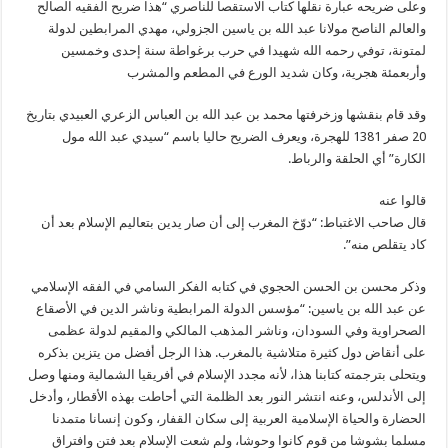
وعلى ضريحه عبارة نقلها كتاب الاستقصا للناصري “هذا ضريح الفقيه الصالح
والعالم الناصح مولانا عبد الله بن ياسين الجزولي، مهدي المرابطين لدولة
لمتونة، توفي رحمه الله شهيدا في حرب برغواطة سنة إحدى وخمسين
وأربعمئة هجرية، وكان شديد الورع في المطعم والمشرب
وقد قام بنقشها وزخرفتها محمد بن عبد الله بن العباس الزعري العبيدي بتاريخ
20 صفر 1381 للهجرة، ويعرف الضريح حاليا باسم “سيدي عبد الله مول
الكارة” أي الحلقة والرباط.
قالوا عنه
قال صاحب الاغتباط: “دوّخ المغرب إلى أن صار يدين بتعاليم الإسلام بعد أن
كاد يتقلص منه”.
وذكر محسن بن الحسن الحجوي في كتابه الفكر السامي في الفقه الإسلامي
عن عبد الله بن ياسين: “مؤسس الدولة المرابطية وناشر الدين في الأصقاع
الصحراوية وفي السودان، وناشر المذهب المالكي والمقيم لدولة عظمى
على أنقاض دول كثيرة متلاشية بالمغرب. هذا الرجل أفضل من يتزين بذكره
ويتحلى بترجمته كتابنا هذا، لأنه مجدد الإسلام في أفريقيا الشمالية ومنها وصل
إلى الأندلس، وعنه انتشر النور بعد الظلمة التي أحاطت بهذه الأقطار، وأدخل
الحضارة والحياة الإسلامية العربية إلى سكان القفار، وكون إنسانا متمدنا
مسلما بشوشا من قوم كانوا وحوشا، ولم شعت الإسلام بعد فتن وافتراق