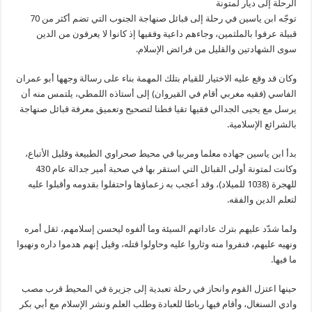
الرحلة إلى ديار لمتونة
توجّه ابن ياسين في رحلة إلى قبائل صنهاجة الجنوب التي تضم أكثر من 70
قبيلة عرفوا بالملثمين، وجاءهم داعية وفقيها إذ كانوا لا يعرفون من الدين
سوى الشهادتين والقليل من فرائض الإسلام.
وكان قد وقع عليه الاختيار للقيام بتلك المهمة بناء على رسالة وجهها أبو عمران
الفاسي (فقيه مغربي أقام في القيروان) إلى أستاذه اللمطي، يلتمس منه أن
يرسل مع يحيى الجدالي فقيها تقيا فطنا لتصحيح وتعميق معرفة قبائل صنهاجة
بالشرائع الإسلامية.
بدأ ابن ياسين جهاده معلما ومربيا في محيط صحراوي الطبيعة وقليل الأتباع،
وكانت لمتونة أولى القبائل التي استقر بها في صحبة أمير جدالة عام 430
للهجرة (1038 للميلاد)، وقد أعجب به زعماؤها واحتفلوا بقدومه وأقبلوا عليه
لتعلم الدين والفقه.
ولما شدّد عليهم بترك عاداتهم السيئة وما ألفوه ليحسن إسلامهم، ثقل أمره
ونهيه عليهم، فنفروا منه وثاروا عليه وحاولوا قتله، وقيل إنهم هدموا داره ونهبوا
ما فيها.
حينها اعتزل القوم وانحاز في رحلة تعبدية إلى جزيرة في المحيط قرب مصب
وادي السنغال، وأقام فيها رباطا للعبادة وطلب العلم ونشر الإسلام مع أبي بكر