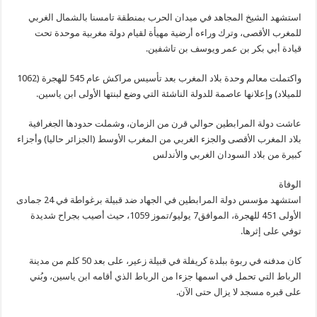
استشهد الشيخ المجاهد في ميدان الحرب بمنطقة تامسنا بالشمال الغربي
للمغرب الأقصى، وترك وراءه أرضية مهيأة لقيام دولة مغربية موحدة تحت
قيادة أبي بكر بن عمر ويوسف بن تاشفين.
واكتملت معالم وحدة بلاد المغرب بعد تأسيس مراكش عام 545 للهجرة (1062
للميلاد) وإعلانها عاصمة للدولة الناشئة التي وضع لبنتها الأولى ابن ياسين.
عاشت دولة المرابطين حوالي قرن من الزمان، وشملت حدودها الجغرافية
بلاد المغرب الأقصى والجزء الغربي من المغرب الأوسط (الجزائر حاليا) وأجزاء
كبيرة من بلاد السودان الغربي والأندلس
الوفاة
استشهد مؤسس دولة المرابطين في الجهاد ضد قبيلة برغواطة في 24 جمادى
الأولى 451 للهجرة، الموافق7 يوليو/تموز 1059، حيث أصيب بجراح شديدة
توفي على إثرها.
كان مدفنه في ربوة ببلدة كريفلة في قبيلة زعير، على بعد 50 كلم من مدينة
الرباط التي تحمل في اسمها جزءا من الرباط الذي أقامه ابن ياسين، وبُني
على قبره مسجد لا يزال حتى الآن.