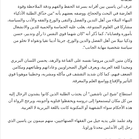
عرف ابن ياسين بين أقرانه بسرعة الحفظ والفهم ودقة الملاحظة وقوة
العارضة في البحث والحجاج، ووصفه بعضهم بأنه “من حذّاق الطلبة الأذكياء
النبهاء النبلاء من أهل التدين والفضل والتقى والورع والفقه والأدب والسياسة،
مشاركا في العلوم المتنوعة، يغلب عليه الحماسة والحمية للدين والانشغال
بأموره وقضاياه”، كما ذُكر أنه “كان شهما قوي النفس ذا رأي وتدبير، حسن
وذكيا نبيلا من أهل الفضل والدين والورع، جريئا أديبا تقيا وتقواه لا تخلو من
سياسة شخصية مهابة الجانب”.
وكان متين التدين مروضا نفسه على القناعة والزهد، يحسن اللسان البربري
ومجيدا للغة العربية، ويعرف أقوال الصحراويين وعاداتهم وطبائعهم ومكامن
الضعف فيهم، كما كان شديد التقشف في مأكله ومشربه، وخطيبا موهوبا قوي
التأثير والإقناع وواسع العلم والمعرفة.
استطاع “شيخ ابن تاشفين” أن يجتذب الطلبة الذين كانوا يشدون الرحال إليه
من كل مكان ليستمعوا إلى دروسه ويحفظوا فتاويه وأجوبته، ويرجح الرواة أن
هذه الأحكام سواء الشفهية أو المكتوبة كانت باللغة البربرية لا العربية.
وقد تتلمذ على يديه جيل من الفقهاء الصنهاجيين، منهم ميمون بن ياسين الذي
رحل إلى الأندلس محدثا وراويا.