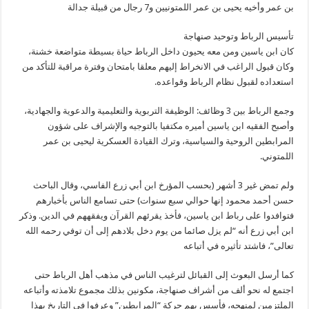
بن عمر وأخيه يحيى بن عمر اللمتونيين و7 رجال من قبيلة جدالة
تأسيس الرباط وتوحيد صنهاجة
كان ابن ياسين ومن معه يحيون داخل الرباط حياة بسيطة متواضعة خشنة،
وكان قبول الراغب في الانخراط إليهم معلقا بامتحان وفترة مراقبة للتأكد من
استعداده لقبول نظام الرباط وقواعده.
وجمع الرباط بين 3 وظائف: الوظيفة التربوية والتعليمية والدعوية والجهادية،
وأصبح الفقيه ابن ياسين أميره مكتفيا بالتوجيه والإشراف على شؤون
المرابطين الروحية والسياسية، وترك القيادة العسكرية ليحيى بن عمر
اللمتوني.
ولم تمض غير 3 أشهر (بحسب المؤرخ ابن أبي زرع الفاسي، وقال الباحث
حسن أحمد محمود إنها حوالي سبع سنوات) حتى تسامع الناس بأخبارهم
فتوافدوا على رباط ابن ياسين، فأخذ يقرئهم القرآن ويفقههم في الدين. وذكر
ابن أبي زرع أنه “لم يزل صائما من يوم دخل بلادهم إلى أن توفي رحمه الله
تعالى”، فاشتد تأثيره في أتباعه
كما أرسل البعوث إلى القبائل لترغيب الناس في مذهب أهل الرباط حتى
اجتمع له نحو ألف من أشراف صنهاجة، مكونين بذلك مجموع تلامذته وأتباعه
الملتزمين لمنهجه، فأسس بهم حركة “المرابطين” وعرفوا في التاريخ بهذا