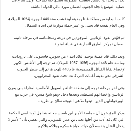
بعد أن وحّد ابن ياسين العصبية اللمتونية الصنهاجية كمرحلة أولى، شرع في
عملية التوسع باتجاه الجنوب لضمان مورد مالي للدولة الناشئة
كانت البداية من مملكة غانا ومدينة أودغشت سنة 446 للهجرة (1054 للميلاد)،
وفي العام نفسه قاد يحيى بن عمر حملة موازية في اتجاه الشمال.
ثم قوّض نفوذ الزناتيين الموجودين في درعة وسجلماسة في مرحلة ثانية،
لضمان تمركز الطرق التجارية في قبيلة لمتونة.
وبعد ذلك، قاد عملية توحيد البلاد ابتداء من سوس، فاستولى على تارودانت
وماسة عام 448 للهجرة (1056-1057 للميلاد)، ثم توجه إلى الأطلس الكبير
لإخضاع بقايا القبائل المصمودية عام 449 للهجرة، ثم إلى شطر الجنوب
الشرقي نحو مدينة أغمات التي كانت تحت نفود المغراويين.
وفي آخر مرحلة، توجه إلى منطقة تادلة والسهول الأطلسية لمنازلة بني يفرن
الزناتيين وإخضاعهم لسلطته، وبعدها دخل -وهو شيخ مسن- في حرب مع
البورغواطيين الذين اتبعوا مدّعي النبوءة صالح بن طريف.
وذكر المؤرخون أن حماسة الأمير ابن ياسين جعلته يتجاهل أو يتناسى الحكمة
التي كان قد أدب من أجلها يحيى بن عمر اللمتوني، والتي تقضي بأن “الأمير لا
يدخل القتال بنفسه لأن حياته حياة عسكره وهلاكه هلاكهم