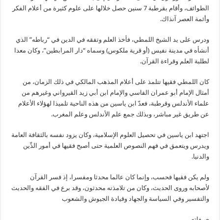
الطوائف، وأقام بقرطبة 7 سنين حصل خلالها على علوم كثيرة من أعلام الفكر
وأئمة العصر آنذاك.
ودرس على يد الشيخ اللمطي، فأخذ العلم وتفقه في الدين في “رباطه” الذي
أنشأه في مدينة نفيس (أو قرية ملكوس) وسماه “دار المرابطين”، وكان معدا
لطلبة العلم وقراءة القرآن.
كان اللمطي فقيها تتلمذ على أعلام المذهب المالكي في ذلك الزمان، من
أمثال الإمام أبو عمران الفاسي والإمام ابن أبي زيد القيرواني وغيرهم من
علماء الأندلس وقرطبة، فعدّ ابن ياسين من هذه الناحية تلميذا لهؤلاء الأعلام
عن طريق غير مباشر، وبذلك جمع علم الأندلس وعلم المغرب.
اجتهد ابن ياسين في تحصيل العلوم الإسلامية، وكان يزود نفسه بالثقافة العامة
ويدرس ويتعمق في فهم النصوص العلمية حتى أصبح فقيها في أمور الدِّين
والدنيا.
ولم يكن فقيها فحسب، وإنما كان عالما محدثا ومفسرا، إذ فسر القرآن
لأصحابه وروى الحديث، وكان من تلامذته محدثون، وقد برع في الفقه والحديث
والتفسير وفي السياسة والجهاد وقيادة الجيوش والشعوب
صـفاته