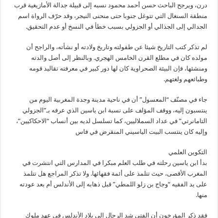
درن، ويرجح الباحث حسن أحمد محمود نسبه إلى قبيلة جدالة الأمازيغية قرب
منطقة السنغال التي تتوغل جنوبا حتى منحنى النيجر، وقد حرّف الرواة اسم
الجدالي إلى الجذالي أو الجزولي بسبب خطأ في النسخ أو عدم التحقيق.
لم تذكر كتب التاريخ شيئا عن طفولته وتاريخ ولادته أو نشأته، والراجح أن
مولده كان في مطلع القرن الخامس الهجري. وبالنظر إلى أصل والدته
ومنشئها، فإن البيئة الصحراوية كان لها دور كبير في معرفته تقاليد قومه
وطبائعهم ولغتهم.
جاء في مصنّف “المعسول” أن في ناحية مدينة وجدة المغربية اليوم من
ينتسبون إليه، ووقف المؤلف على نسبة ابن ياسين الذي عرفه بـ”الجزولي
التامانرتي” في عداد السملاليين، كما تسلسل لديه بين أنساب “الاحكاكيين”،
وإليه كان ينتسب البيت الياسيني المنقرض في فاس
التكوين العلمي
بدأ ابن ياسين رحلته في طلب العلم مبكرا في المدارس التي انتشرت في
المغرب الأقصى، حيث تتلمذ على أئمة فقهائها. ولا تذكر المراجع هل تتلمذ
على يد الفقيه “وجاج بن زلو اللمطي” قبل ذهابه إلى الأندلس أم بعد عودته
منها.
فقد ذكر المؤرخون أن الفتى شد الرحال إلى بلاد الأندلس في عهد ملوك