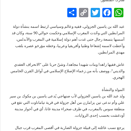
S
C
T
F
W
h
o
wi
ac
h
عبد الله بن ياسين الجزولي، فقيه وعالم وسياسي ارتبط اسمه بنشأة دولة
ar
p
tt
e
at
المرابطين التي وحّدت المغرب الإسلامي وحكمت حوالي 90 سنة، وكان قد
e
y
er
b
sA
أسسها بتسعة رجال حتى غدت أهم دولة إسلامية في المغرب والأندلس،
وأعطت لاسمه إشعاعا وطنيا وأفريقيا وعربيا، وخصّه مؤرخو عصره بلقب
Li
o
p
مهدي المرابطين.
n
o
p
عاش فقيها زاهدا ومات شهيدا مجاهدا، وشنّ حربا على “الانحراف العقدي
k
k
والديني”، ووصف بأنه من زعماء الإصلاح الإسلامي في أوائل القرن الخامس
الهجري.
المولد والنشأة
ولد عبد الله بن ياسين الجزولي لأب صنهاجي يُدعى ياسين بن مكوك بن سير
علي وأم تدعى تين يزامارن من أهل جزولة في قرية تياماناوت التي تقع في
منطقة سوس بالمغرب، في طرف صحراء مدينة غانا، أي في أحواز مدينة
أودغشت بحسب إحدى الروايات.
يرجع نسب عائلته إلى قبيلة جزولة الضاربة في أقصى المغرب قرب جبال