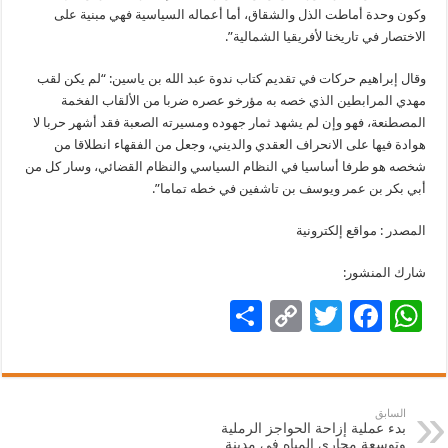
وكون وحدة أماطت الذل والشقاق، أما أعماله السياسية فهي مبنية على
الاختصار في تاريخنا لأفريقيا الشمالية”.
وقال إبراهيم حركات في تقديم كتاب ندوة عبد الله بن ياسين: “لم يكن لقب
مهدي المرابطين الذي خصه به مؤرخو عصره ضربا من الألقاب الفخمة
المصطنعة، فهو وإن لم يشهد ثمار جهوده ومسيرته الصعبة فقد أشهر حربا لا
هوادة فيها على الانحراف العقدي والديني، وجعل من الفقهاء انطلاقا من
شخصه هو طرفا أساسيا في النظام السياسي والنظام القضائي، وسار كل من
أبي بكر بن عمر ويوسف بن تاشفين في خطه تماما”.
المصدر : مواقع إلكترونية
شارك المنشور:
S
C
T
F
W
h
o
wi
ac
h
ar
p
tt
e
at
e
y
er
b
sA
السابق
بدء عملية إزاحة الحواجز الرملية
Li
o
p
وتوسعة مجاري المياه في مدينة