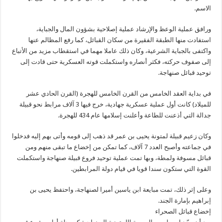
الاسم.
ورافق عملية الوعظ والإرشاد عملية إصلاحية بشؤون المال والجباية،
استفادت منها الطبقة الفقيرة من سكان القبائل، كما رفع المظالم عنها
واكتفى بالجباية الشرعية، وكان ذلك عاملا مهما في استقطاب مزيد من الأتباع
إلى صفوف حركته، فكثر أنصاره واستكملت قوته العسكرية حتى قادت إلى
توحيد قبائل صنهاجة.
في بداية العقد الخامس من القرن الخامس للهجرة (القرن الحادي عشر
للميلاد) كانت أول عملية عسكرية جهادية، خرج فيها 3 آلاف مرابط نحو قبيلة
جدالة التي أذعنت للطاعة وأعلنت إسلامها عام 434 للهجرة.
وكان زعيم قبيلة لمتونة يحيى بن عمر قد ذهب إلى قومه وأتى بهم إليه فدخلوا
في جماعته وأصبح العدد 7 آلاف، كما تمكن من إخضاع ما تبقى منهم ومن
قبائل مسوفة ولمطة، وبها تمت عملية توحيد فروع قبيلة صنهاجة واستكملت
القوة التي ستكون سندا قويا في قيام دولة المرابطين.
وعلى إثر ذلك، تمت مبايعة ابن ياسين أميرا لصنهاجة، واحتفظ يحيى بن
إبراهيم بإمارة الجند.
إخضاع قبائل الصحراء