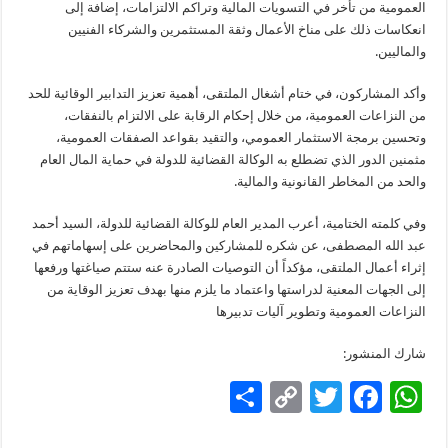
العمومية من تأخر في التسويات المالية وتراكم الالتزامات، إضافة إلى
انعكاسات ذلك على مناخ الأعمال وثقة المستثمرين والشركاء الفنيين
والماليين.
وأكد المشاركون، في ختام أشغال الملتقى، أهمية تعزيز التدابير الوقائية للحد
من النزاعات العمومية، من خلال إحكام الرقابة على الالتزام بالنفقات،
وتحسين برمجة الاستثمار العمومي، والتقيد بقواعد الصفقات العمومية،
مثمنين الدور الذي تضطلع به الوكالة القضائية للدولة في حماية المال العام
والحد من المخاطر القانونية والمالية.
وفي كلمته الختامية، أعرب المدير العام للوكالة القضائية للدولة، السيد أحمد
عبد الله المصطفى، عن شكره للمشاركين والمحاضرين على إسهاماتهم في
إثراء أعمال الملتقى، مؤكداً أن التوصيات الصادرة عنه ستتم صياغتها ورفعها
إلى الجهات المعنية لدراستها واعتماد ما يلزم منها بهدف تعزيز الوقاية من
النزاعات العمومية وتطوير آليات تدبيرها
شارك المنشور:
S
C
T
F
W
h
o
wi
ac
h