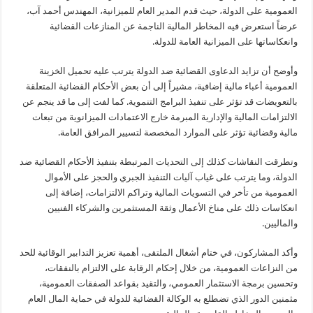
k
k
العمومية على الدولة، حيث قدم المدير العام للميزانية، المهندس أحمد آب،
عرضاً استعرض فيه المخاطر المالية الناجمة عن المنازعات القضائية
وانعكاساتها على الميزانية العامة للدولة.
وأوضح أن تزايد الدعاوى القضائية ضد الدولة يترتب عليه تحميل الخزينة
العمومية أعباء مالية إضافية، مشيراً إلى أن بعض الأحكام القضائية المتعلقة
بالتعويضات قد تؤثر على تنفيذ البرامج التنموية. كما لفت إلى ما قد ينجم عن
الالتزامات المالية والإدارية المبرمة خارج الاعتمادات الميزانوية من تبعات
مالية وقضائية تؤثر على الموارد المخصصة لتسيير المرافق العامة.
وتطرقت النقاشات كذلك إلى التحديات المرتبطة بتنفيذ الأحكام القضائية ضد
الدولة، وما يترتب على غياب آليات التنفيذ الجبري والحجز على الأموال
العمومية من تأخر في التسويات المالية وتراكم الالتزامات، إضافة إلى
انعكاسات ذلك على مناخ الأعمال وثقة المستثمرين والشركاء الفنيين
والماليين.
وأكد المشاركون، في ختام أشغال الملتقى، أهمية تعزيز التدابير الوقائية للحد
من النزاعات العمومية، من خلال إحكام الرقابة على الالتزام بالنفقات،
وتحسين برمجة الاستثمار العمومي، والتقيد بقواعد الصفقات العمومية،
مثمنين الدور الذي تضطلع به الوكالة القضائية للدولة في حماية المال العام