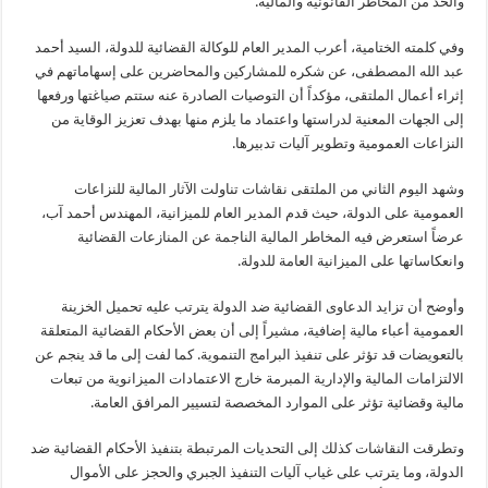
والحد من المخاطر القانونية والمالية.
وفي كلمته الختامية، أعرب المدير العام للوكالة القضائية للدولة، السيد أحمد
عبد الله المصطفى، عن شكره للمشاركين والمحاضرين على إسهاماتهم في
إثراء أعمال الملتقى، مؤكداً أن التوصيات الصادرة عنه ستتم صياغتها ورفعها
إلى الجهات المعنية لدراستها واعتماد ما يلزم منها بهدف تعزيز الوقاية من
النزاعات العمومية وتطوير آليات تدبيرها.
وشهد اليوم الثاني من الملتقى نقاشات تناولت الآثار المالية للنزاعات
العمومية على الدولة، حيث قدم المدير العام للميزانية، المهندس أحمد آب،
عرضاً استعرض فيه المخاطر المالية الناجمة عن المنازعات القضائية
وانعكاساتها على الميزانية العامة للدولة.
وأوضح أن تزايد الدعاوى القضائية ضد الدولة يترتب عليه تحميل الخزينة
العمومية أعباء مالية إضافية، مشيراً إلى أن بعض الأحكام القضائية المتعلقة
بالتعويضات قد تؤثر على تنفيذ البرامج التنموية. كما لفت إلى ما قد ينجم عن
الالتزامات المالية والإدارية المبرمة خارج الاعتمادات الميزانوية من تبعات
مالية وقضائية تؤثر على الموارد المخصصة لتسيير المرافق العامة.
وتطرقت النقاشات كذلك إلى التحديات المرتبطة بتنفيذ الأحكام القضائية ضد
الدولة، وما يترتب على غياب آليات التنفيذ الجبري والحجز على الأموال