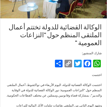
الوكالة القضائية للدولة تختتم أعمال
الملتقى المنظم حول “النزاعات
العمومية “
شارك المنشور:
S
C
T
F
W
h
o
wi
ac
h
اختتمت
ar
p
tt
e
at
e
y
er
b
sA
اختتمت الوكالة القضائية للدولة، اليوم الأربعاء في نواكشوط، أعمال الملتقى
المنظم حول “النزاعات العمومية: دور الوكالة القضائية للدولة في الوقاية
Li
o
p
والتدبير”، بمشاركة قضاة وقانونيين وممثلين عن مختلف القطاعات الحكومية.
n
o
p
وشهد اليوم الثاني من الملتقى نقاشات تناولت الآثار المالية للنزاعات