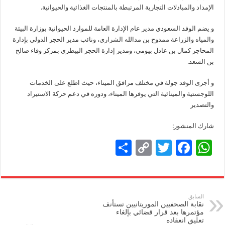
n
o
p
الإمداد والمبادلات التجارية المرتبطة بالمنتجات الغذائية والحيوانية.
k
k
و يضم الوفد السعودي مدير عام الإدارة العامة للموارد الحيوانية بوزارة البيئة
والمياه والزراعة ممدوح بن مدالله الشراري، ونائب مدير الحجر الدولي بإدارة
المحاجر كمال بن عادل بيومي، ومدير إدارة الحجر البيطري بمركز وقاء صالح
بن السعد.
و أجرى الوفد جولة في مختلف مرافق الميناء، حيث اطلع على الخدمات
اللوجستية والمينائية التي يوفرها الميناء، ودوره في دعم حركة الاستيراد
والتصدير
شارك المنشور:
S
C
T
F
W
h
o
wi
ac
h
ar
p
tt
e
at
e
y
er
b
sA
السابق
نقابة الصحفيين الموريتانيين تستأنف
Li
o
p
مؤتمرها بعد قرار قضائي بإلغاء
تعليق انعقاده