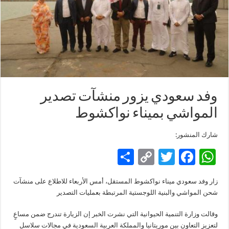
وفد سعودي يزور منشآت تصدير
المواشي بميناء نواكشوط
شارك المنشور:
S
C
T
F
W
h
o
wi
ac
h
زار وفد سعودي ميناء نواكشوط المستقل، أمس الأربعاء للاطلاع على منشآت
ar
p
tt
e
at
شحن المواشي والبنية اللوجستية المرتبطة بعمليات التصدير
e
y
er
b
sA
وقالت وزارة التنمية الحيوانية التي نشرت الخبر إن الزيارة تندرج ضمن مساعٍ
Li
o
p
لتعزيز التعاون بين موريتانيا والمملكة العربية السعودية في مجالات سلاسل