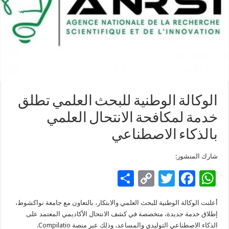
الوكالة الوطنية للبحث العلمي تطلق
خدمة لمكافحة الانتحال العلمي
بالذكاء الاصطناعي
شارك المنشور:
S
C
T
F
W
h
o
wi
ac
h
أعلنت الوكالة الوطنية للبحث العلمي والابتكار، بالتعاون مع جامعة نواكشوط،
ar
p
tt
e
at
إطلاق خدمة جديدة، متخصصة في كشف الانتحال الأكاديمي المعتمد على
e
y
er
b
sA
الذكاء الاصطناعي التوليدي والمساعد، وذلك عبر منصة Compilatio.