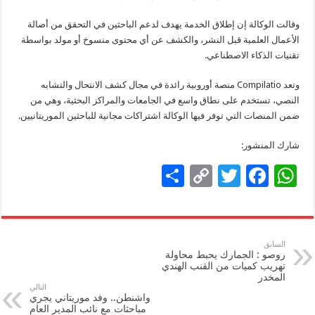
Li
o
p
وقالت الوكالة إن إطلاق الخدمة يهدف لدعم الباحثين في التحقق من أصالة
n
o
p
الأعمال العلمية قبل النشر، والكشف عن أي محتوى منسوخ أو مولد بواسطة
تقنيات الذكاء الاصطناعي.
k
k
وتعد Compilatio منصة أوروبية رائدة في مجال كشف الانتحال والتشابه
النصي، تستخدم على نطاق واسع في الجامعات والمراكز البحثية، وهي من
ضمن المنصات التي توفر فيها الوكالة اشتراكات مجانية للباحثين الموريتانيين.
شارك المنشور:
S
C
T
F
W
h
o
wi
ac
h
ar
p
tt
e
at
e
y
er
b
sA
السابق
روصو : الجمارك يحبط محاولة
Li
o
p
تهريب كميات من القنب الهندي
المخدر
n
o
p
التالي
واشنطن.. وفد موريتاني يجري
k
k
مباحثات مع نائب المدير العام