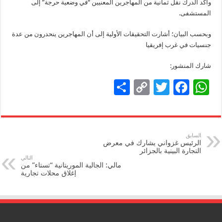
وأكد الدرك نقل ثمانية من المهاجرين المعنيين “في وضعية حرجة” إلى
المستشفى.
وبحسب البيان؛ أشارت التحقيقات الأولية إلى أن المهاجرين ينحدرون من عدة
جنسيات في غرب إفريقيا
شارك المنشور:
S
C
T
F
W
h
o
wi
ac
h
ar
p
tt
e
at
e
y
er
b
sA
السابق
الرئيس غزواني يشارك في معرض
Li
o
p
التجارة البينية بالجزائر
التالي
n
o
p
مالي: الجالية الموريتانية “تستاء” من
إغلاق محلات تجارية
k
k