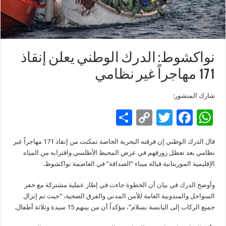
نواكشوط: الدرك الوطني يعلن إنقاذ
171 مهاجراً غير نظامي
شارك المنشور:
S
C
T
F
W
h
o
wi
ac
h
قال الدرك الوطني إن فرقته البحرية الخاصة تمكنت من إنقاذ 171 مهاجراً غير
ar
p
tt
e
at
نظامي بعد تعطل زورقهم في عرض المحيط الأطلسي واقترابه من المياه
e
y
er
b
sA
الإقليمية الموريتانية قبالة ميناء “الصداقة” في العاصمة نواكشوط.
Li
o
p
وأوضح الدرك في بيان أن الخطوة جاءت في إطار عملية مشتركة مع خفر
n
o
p
السواحل والمندوبية العامة للأمن المدني والفرق الصحية، “حيث تم إنزال
جميع الركاب إلى اليابسة بسلام”، مؤكداً أن من بينهم 15 سيدة وثلاثة أطفال.
k
k